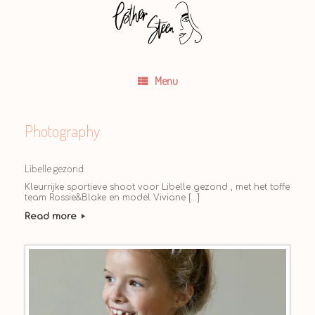
Skip
to
content
Menu
Photography
Libelle gezond
Kleurrijke sportieve shoot voor Libelle gezond , met het toffe
team Rossie&Blake en model Viviane […]
Read more